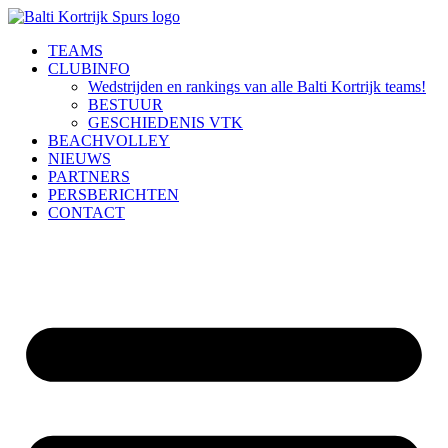
Ga
naar
TEAMS
de
CLUBINFO
inhoud
Wedstrijden en rankings van alle Balti Kortrijk teams!
BESTUUR
GESCHIEDENIS VTK
BEACHVOLLEY
NIEUWS
PARTNERS
PERSBERICHTEN
CONTACT