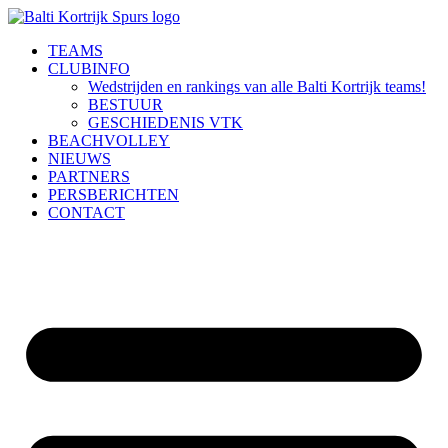
Ga
naar
TEAMS
de
CLUBINFO
inhoud
Wedstrijden en rankings van alle Balti Kortrijk teams!
BESTUUR
GESCHIEDENIS VTK
BEACHVOLLEY
NIEUWS
PARTNERS
PERSBERICHTEN
CONTACT