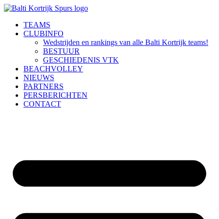
Ga
naar
TEAMS
de
CLUBINFO
inhoud
Wedstrijden en rankings van alle Balti Kortrijk teams!
BESTUUR
GESCHIEDENIS VTK
BEACHVOLLEY
NIEUWS
PARTNERS
PERSBERICHTEN
CONTACT