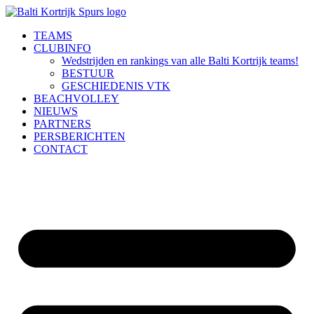
Ga
naar
TEAMS
de
CLUBINFO
inhoud
Wedstrijden en rankings van alle Balti Kortrijk teams!
BESTUUR
GESCHIEDENIS VTK
BEACHVOLLEY
NIEUWS
PARTNERS
PERSBERICHTEN
CONTACT